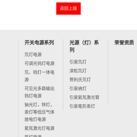
返回上级
开关电源系列
光源（灯）系
荣誉资质
列
氘灯电源
引泉氘灯
可调光钨灯电源
滨松氘灯
氘、钨灯一体电
源
贺利氏氘灯
可见光多路输出
引泉纳灯
钨灯电源
引泉氦氖激光管
钠光灯，锌灯，
引泉笔形汞灯
汞灯等低压气体
放电灯电源
氦氖激光灯电源