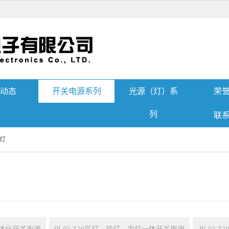
动态
开关电源系列
光源（灯）系
荣
列
联
灯